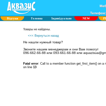
Меб
Телефон: 
Відгуки
Головна
Індивідуально
NEW
P
Товары не найдены.
<<< Вернуться назад
Не нашли нужный товар?
Звоните нашим менеджерам и они Вам помогут
096-662-66-88 или 093-661-66-88 или aquazisua@gm
Fatal error
: Call to a member function get_first_item() on a 
on line
13