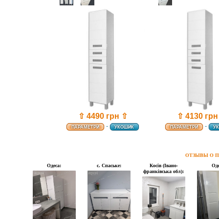
⇧ 4130 грн
⇧ 4490 грн ⇧
-
-
ПАРАМЕТРИ
У
ПАРАМЕТРИ
УКОШИК
ОТЗЫВЫ О П
Одеса:
с. Спаське:
Косів (Івано-
Оде
франківська обл):