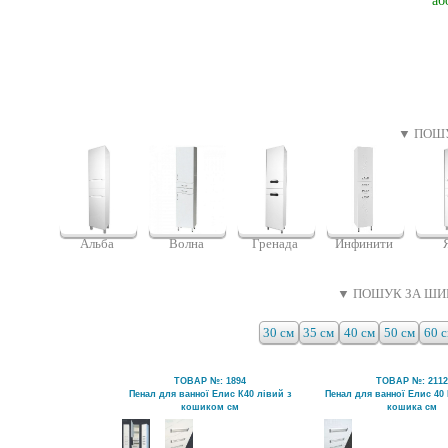
аб
▼ ПОШУ
Альба
Волна
Гренада
Инфинити
▼ ПОШУК ЗА ШИ
30 см
35 см
40 см
50 см
60 
ТОВАР №: 1894
ТОВАР №: 211
Пенал для ванної Елис К40 лівий з
Пенал для ванної Елис 40
кошиком см
кошика см