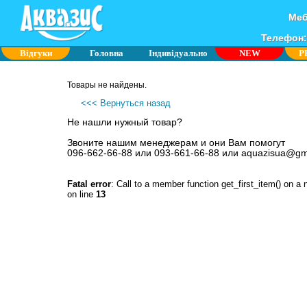
Меб
Телефон: 
Відгуки
Головна
Індивідуально
NEW
P
Товары не найдены.
<<< Вернуться назад
Не нашли нужный товар?
Звоните нашим менеджерам и они Вам помогут
096-662-66-88 или 093-661-66-88 или aquazisua@gm
Fatal error
: Call to a member function get_first_item() on a 
on line
13