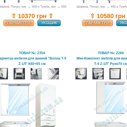
ирина: Пенал, мм: ↔ 400 и Тумба, мм: ↔ 650
Ширина: Пенал, мм: ↔ 400 и Тумб
⇧ 10370 грн ⇧
⇧ 10580 грн
ПАРАМЕТРИ
-
УКОШИК
ПАРАМЕТРИ
-
УК
ТОВАР №: 2354
ТОВАР №: 2260
арнитур мебели для ванной "Волна Т-5
Міні-Комплект меблів для ва
Z-1Л" К40+65 см
Т-4 Z-1Л" Руно70 с