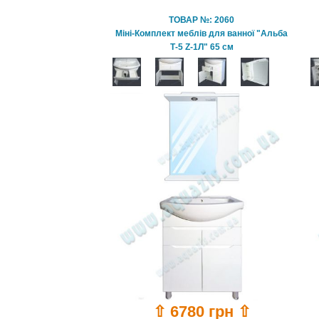
ТОВАР №: 2060
Міні-Комплект меблів для ванної "Альба
Т-5 Z-1Л" 65 см
⇧ 6780 грн ⇧