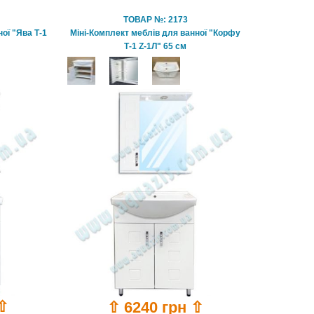
ТОВАР №: 2173
ої "Ява Т-1
Міні-Комплект меблів для ванної "Корфу
Т-1 Z-1Л" 65 см
 ⇧
⇧ 6240 грн ⇧