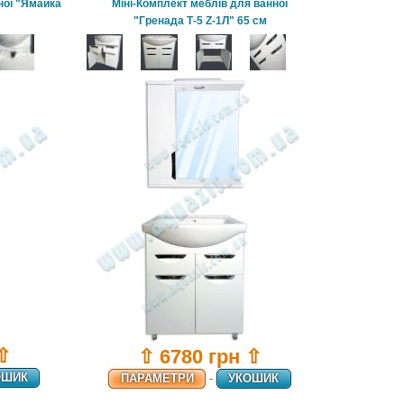
ної "Ямайка
Міні-Комплект меблів для ванної
"Гренада Т-5 Z-1Л" 65 см
 ⇧
⇧ 6780 грн ⇧
ОШИК
ПАРАМЕТРИ
-
УКОШИК