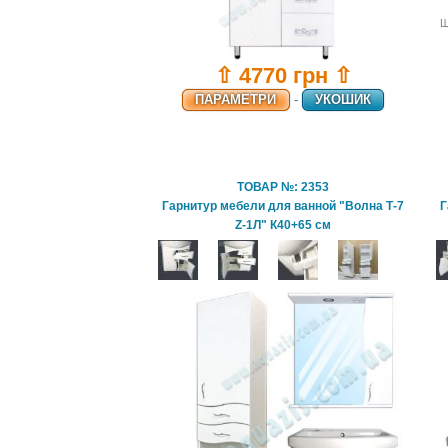
Ш
⇧ 4770 грн ⇧
ПАРАМЕТРИ
-
УКОШИК
ТОВАР №: 2353
Гарнитур мебели для ванной "Волна Т-7
Г
Z-1Л" К40+65 см