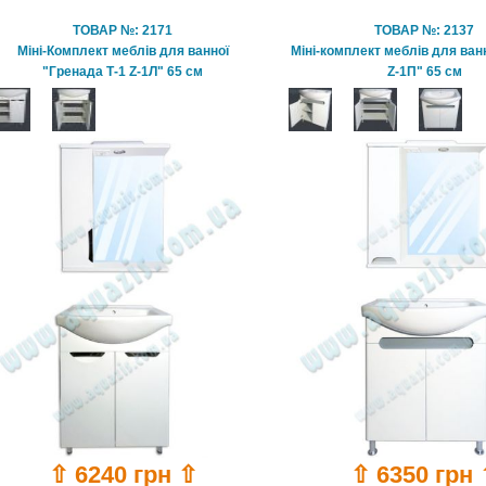
ТОВАР №: 2171
ТОВАР №: 2137
Міні-Комплект меблів для ванної
Міні-комплект меблів для ванн
"Гренада Т-1 Z-1Л" 65 см
Z-1П" 65 см
⇧ 6240 грн ⇧
⇧ 6350 грн