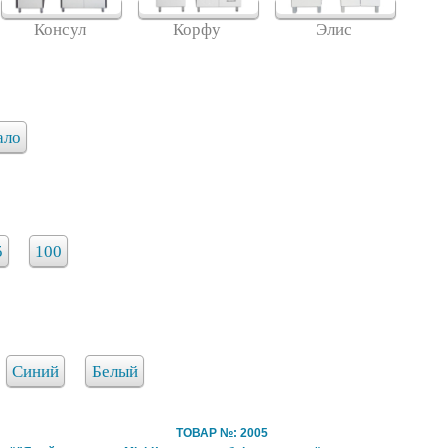
Консул
Корфу
Элис
ало
5
100
Синий
Белый
ТОВАР №: 2005