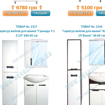
⇧ 6780 грн ⇧
⇧ 5100 грн
ПАРАМЕТРИ
-
УКОШИК
ПАРАМЕТРИ
-
УК
ТОВАР №: 2317
ТОВАР №: 2344
арнітур меблів для ванної "Гренада Т-1
Гарнітур меблів для ванної "К
Z-1Л" К40-65 см
1П Венге" 40-65 с