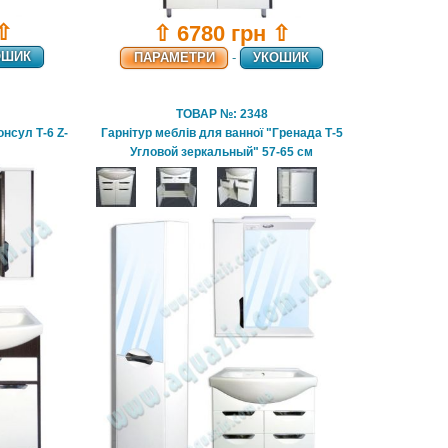
 ⇧
⇧ 6780 грн ⇧
ОШИК
ПАРАМЕТРИ
-
УКОШИК
ТОВАР №: 2348
онсул Т-6 Z-
Гарнітур меблів для ванної "Гренада Т-5
м
Угловой зеркальный" 57-65 см