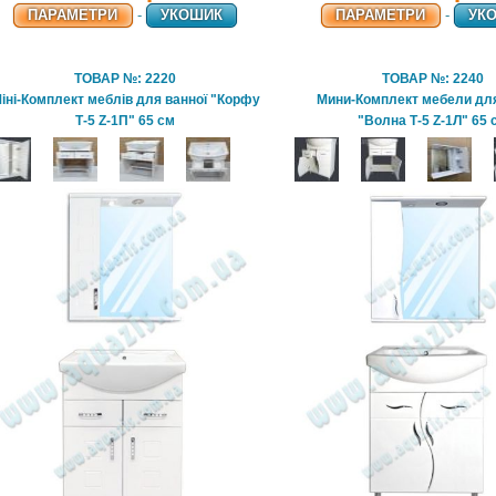
ПАРАМЕТРИ
-
УКОШИК
ПАРАМЕТРИ
-
УК
ТОВАР №: 2220
ТОВАР №: 2240
іні-Комплект меблів для ванної "Корфу
Мини-Комплект мебели дл
Т-5 Z-1П" 65 см
"Волна Т-5 Z-1Л" 65 