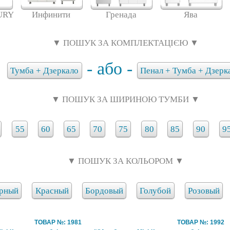
URY
Инфинити
Гренада
Ява
▼ ПОШУК ЗА КОМПЛЕКТАЦІЄЮ ▼
- або -
Тумба + Дзеркало
Пенал + Тумба + Дзерк
▼ ПОШУК ЗА ШИРИНОЮ ТУМБИ ▼
55
60
65
70
75
80
85
90
9
▼ ПОШУК ЗА КОЛЬОРОМ ▼
рный
Красный
Бордовый
Голубой
Розовый
ТОВАР №: 1981
ТОВАР №: 1992