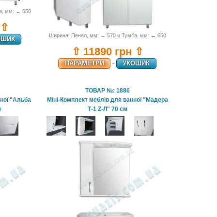
а, мм: ↔ 650
 ⇧
Ширина: Пенал, мм: ↔ 570 и Тумба, мм: ↔ 650
ОШИК
⇧ 11890 грн ⇧
ПАРАМЕТРИ
-
УКОШИК
ТОВАР №: 1886
нної "Альба
Міні-Комплект меблів для ванної "Мадера
м
Т-1 Z-Л" 70 см