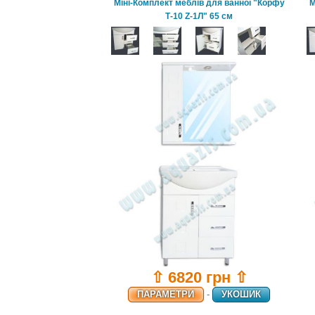
Міні-Комплект меблів для ванної "Корфу
М
Т-10 Z-1Л" 65 см
⇧ 6820 грн ⇧
ПАРАМЕТРИ
-
УКОШИК