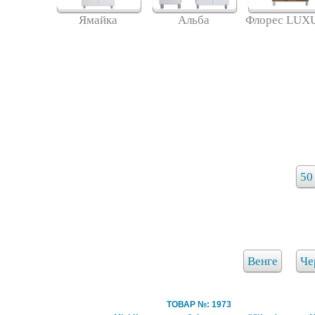
Ямайка
Альба
Флорес LUX
50
Венге
Че
ТОВАР №: 1973