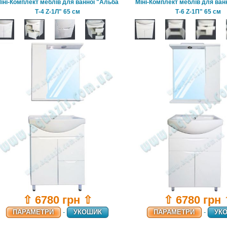
іні-Комплект меблів для ванної "Альба
Міні-Комплект меблів для ван
Т-4 Z-1Л" 65 см
Т-6 Z-1П" 65 см
⇧ 6780 грн ⇧
⇧ 6780 грн
ПАРАМЕТРИ
-
УКОШИК
ПАРАМЕТРИ
-
УК