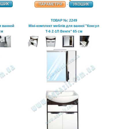
ОШИК
ПАРАМЕТРИ
-
УКОШИК
ТОВАР №: 2249
я ванной
Міні-комплект меблів для ванної "Консул
см
Т-6 Z-1П Венге" 65 см