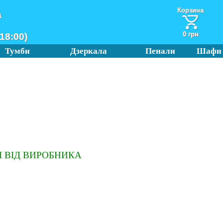
Корзина
а
0 грн
18:00)
Тумби
Дзеркала
Пенали
Шафи
 ВІД ВИРОБНИКА