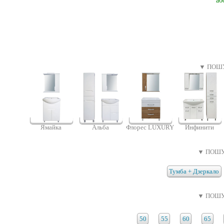
аб
▼ ПОШУ
Ямайка
Альба
Флорес LUXURY
Инфинити
▼ ПОШУ
Тумба + Дзеркало
▼ ПОШУ
50
55
60
65