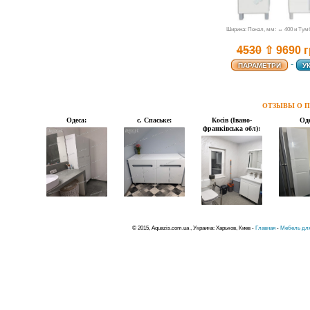
Ширина: Пенал, мм: ↔ 400 и Тум
4530
⇧ 9690 
-
ПАРАМЕТРИ
У
ОТЗЫВЫ О П
Одеса:
с. Спаське:
Косів (Івано-
Оде
франківська обл):
© 2015, Aquazis.com.ua , Украина: Харьков, Киев -
Главная
-
Мебель для