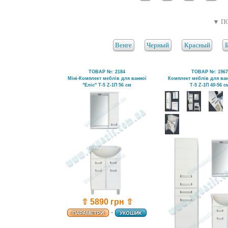
▼ П
Венге
Черный
Красный
ТОВАР №: 2184
ТОВАР №: 196
Міні-Комплект меблів для ванної
Комплект меблів для ван
"Еліс" Т-5 Z-1П 56 см
Т-5 Z-1П 40-56 с
⇧ 5890 грн ⇧
-
ПАРАМЕТРИ
УКОШИК