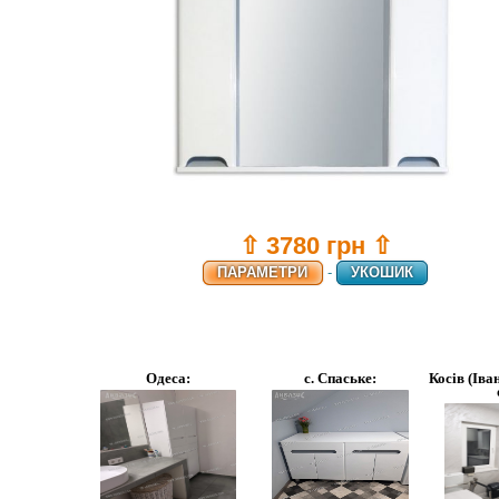
⇧ 3780 грн ⇧
ПАРАМЕТРИ
-
УКОШИК
Одеса:
с. Спаське:
Косів (Іва