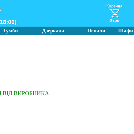
Корзина
а
0 грн
18:00)
Тумби
Дзеркала
Пенали
Шафи
 ВІД ВИРОБНИКА