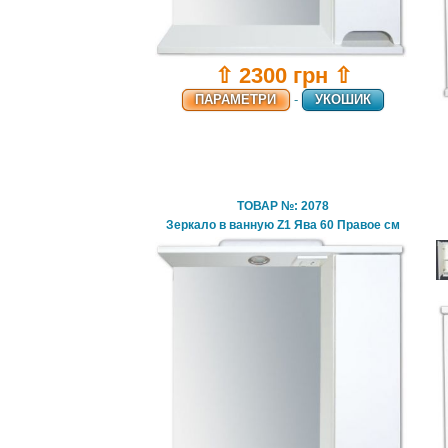
⇧ 2300 грн ⇧
ПАРАМЕТРИ
-
УКОШИК
ТОВАР №: 2078
Зеркало в ванную Z1 Ява 60 Правое см