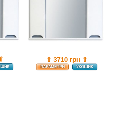
 ⇧
⇧ 3710 грн ⇧
ОШИК
ПАРАМЕТРИ
-
УКОШИК