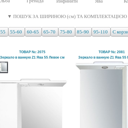
льба
Гренада
Инфинити
Ява
К
▼ ПОШУК ЗА ШИРИНОЮ (см) ТА КОМПЛЕКТАЦІЄЮ
-55
55-60
60-65
65-70
75-80
85-90
95-110
С корз
ТОВАР №: 2075
ТОВАР №: 2081
Зеркало в ванную Z1 Ява 55 Левое см
Зеркало в ванную Z1 Ява 55