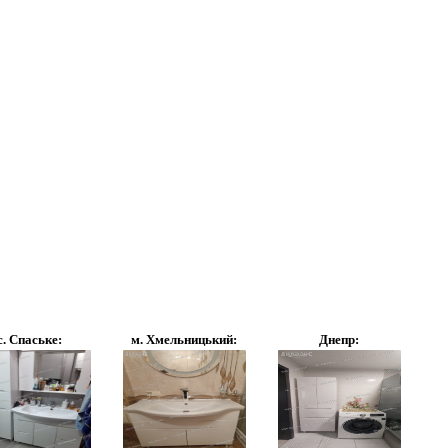
с. Спаське:
м. Хмельницький:
Днепр: