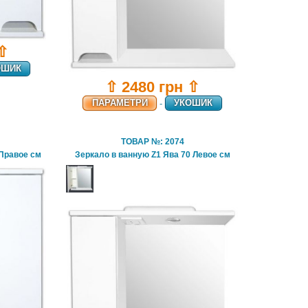
 ⇧
ОШИК
⇧ 2480 грн ⇧
ПАРАМЕТРИ
-
УКОШИК
ТОВАР №: 2074
 Правое см
Зеркало в ванную Z1 Ява 70 Левое см