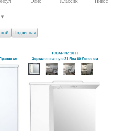
онсул
Элис
Классик
Никос
 ▼
иной
Подвесная
ТОВАР №: 1833
 Правое см
Зеркало в ванную Z1 Ява 60 Левое см