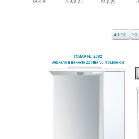
Волна
Мадера
Корфу
А
40-50
50
ТОВАР №: 2082
Зеркало в ванную Z1 Ява 50 Правое см