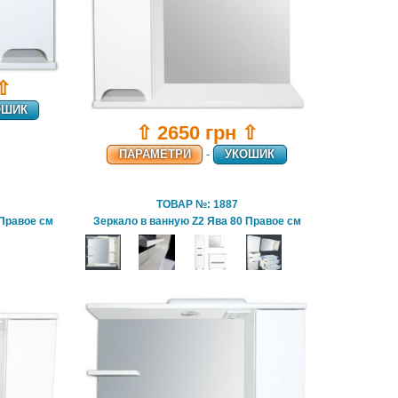
 ⇧
ОШИК
⇧ 2650 грн ⇧
ПАРАМЕТРИ
-
УКОШИК
ТОВАР №: 1887
 Правое см
Зеркало в ванную Z2 Ява 80 Правое см