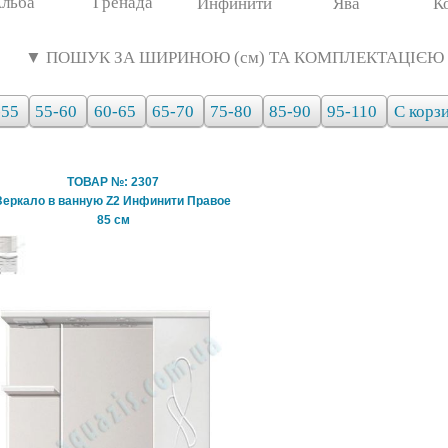
льба
Гренада
Инфинити
Ява
К
▼ ПОШУК ЗА ШИРИНОЮ (см) ТА КОМПЛЕКТАЦІЄЮ
-55
55-60
60-65
65-70
75-80
85-90
95-110
С корз
ТОВАР №: 2307
Зеркало в ванную Z2 Инфинити Правое
85 см