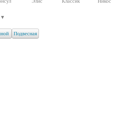
онсул
Элис
Классик
Никос
 ▼
иной
Подвесная