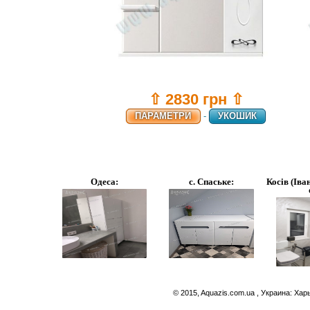
⇧ 2830 грн ⇧
ПАРАМЕТРИ
-
УКОШИК
Одеса:
с. Спаське:
Косів (Іва
© 2015, Aquazis.com.ua , Украина: Хар