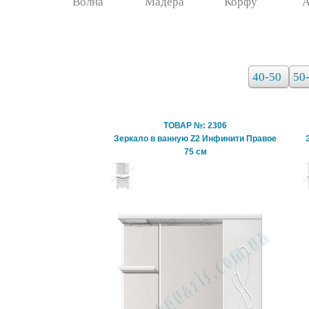
Волна
Мадера
Корфу
А
40-50
50
ТОВАР №: 2306
Зеркало в ванную Z2 Инфинити Правое
75 см