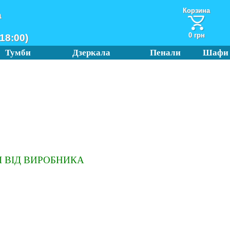
Корзина
а
0 грн
18:00)
Тумби
Дзеркала
Пенали
Шафи
 ВІД ВИРОБНИКА