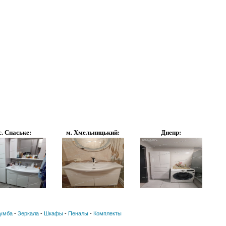
с. Спаське:
м. Хмельницький:
Днепр:
умба
-
Зеркала
-
Шкафы
-
Пеналы
-
Комплекты