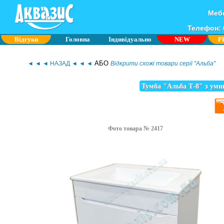
Мебе
Телефон: 0
Відгуки
Головна
Індивідуально
NEW
P
АБО
◄ ◄ ◄ НАЗАД ◄ ◄ ◄
Відкрити схожі товари серії "Альба"
Тумба "Альба Т-8" з ум
Фото товара № 2417