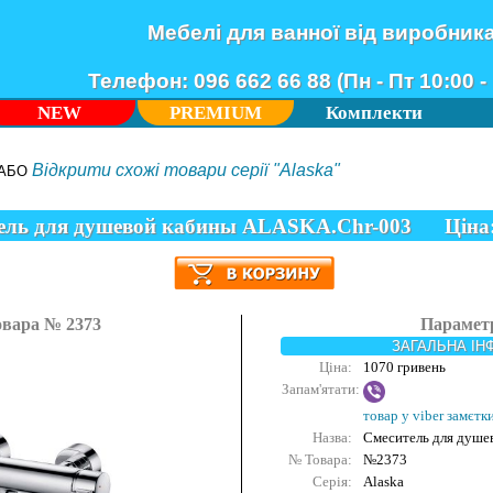
Мебелі для ванної від виробник
Телефон: 096 662 66 88 (Пн - Пт 10:00 - 
NEW
PREMIUM
Комплекти
Відкрити схожі товари серії "Alaska"
АБО
ель для душевой кабины ALASKA.Chr-003
Ціна
овара № 2373
Парамет
ЗАГАЛЬНА ІН
Ціна:
1070 гривень
Запам'ятати:
товар у viber замєтк
Назва:
Смеситель для душ
№ Товара:
№2373
Серія:
Alaska