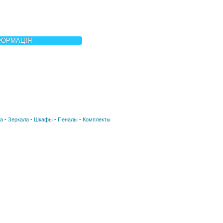
ФОРМАЦІЯ
а
-
Зеркала
-
Шкафы
-
Пеналы
-
Комплекты