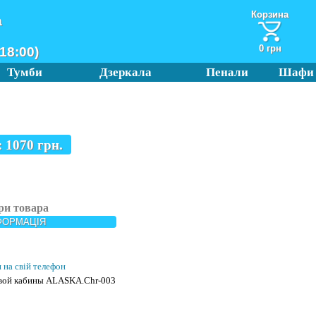
Корзина
а
0 грн
18:00)
Тумби
Дзеркала
Пенали
Шафи
:
1070
грн.
ри товара
ФОРМАЦІЯ
и на свій телефон
евой кабины ALASKA.Chr-003