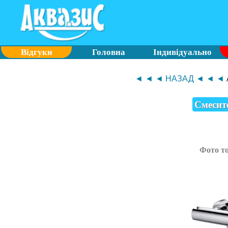
Відгуки
Головна
Індивідуально
◄ ◄ ◄ НАЗАД ◄ ◄ ◄
Смесит
Фото т