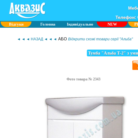
Мебе
Телефон: 0
Відгуки
Головна
Індивідуально
NEW
P
АБО
◄ ◄ ◄ НАЗАД ◄ ◄ ◄
Відкрити схожі товари серії "Альба"
Тумба "Альба Т-2" з ум
Фото товара № 2343