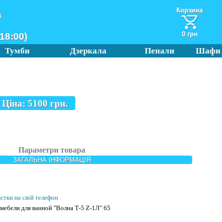
Корзина
а
0 грн
18:00)
Тумби
Дзеркала
Пенали
Шафи
Ціна:
5100
грн.
Параметри товара
ЗАГАЛЬНА ІНФОРМАЦІЯ
мєтки на свій телефон
ебели для ванной "Волна Т-5 Z-1Л" 65