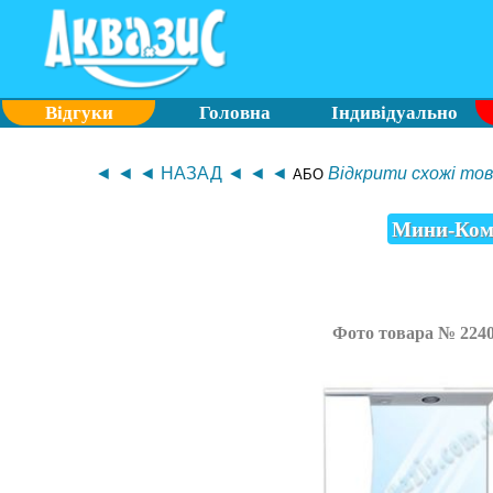
Відгуки
Головна
Індивідуально
◄ ◄ ◄ НАЗАД ◄ ◄ ◄
Відкрити схожі тов
АБО
Мини-Комп
Фото товара № 224