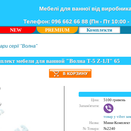
Мебелі для ванної від виробник
Телефон: 096 662 66 88 (Пн - Пт 10:00 - 
NEW
PREMIUM
Комплекти
ари серії "Волна"
лект мебели для ванной "Волна Т-5 Z-1Л" 65
0
Ціна:
5100 гривень
Запам'ятати:
товар у viber за
Назва:
Мини-Комплект м
№ Товара:
№2240