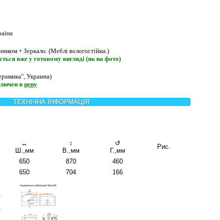
аїна
ником + Зеркало. (Меблі вологостійки.)
ться вже у готовому вигляді (як на фото)
ерамика", Украина)
лючен в
цену
ТЕХНІЧНА ІНФОРМАЦІЯ
↔
↕
↺
Рис.
Ш.,мм
В.,мм
Г.,мм
650
870
460
650
704
166