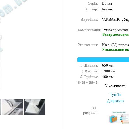
Серія:
Волна
Кольор:
Белый
Виробник:
"АКВАЗИС", Укр
Комплектація:
Тумба с умываль
Товар доставляє
Умивальник:
Изео, ("Днепрок
Умывальник вк
↔ Ширина:
650 мм
↕ Высота:
1900 мм
↺ Глубина:
460 мм
ПОДРОБНО:
У комплекті:
Тумба:
Дзеркало:
Тех.
рисунки: