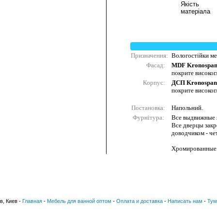
Якість
матеріала
Призначення:
Вологостійки меб
Фасад:
MDF Kronospa
покрите високо
Корпус:
ДСП Kronospan
покрите високо
Постановка:
Напольний.
Фурнітура:
Все выдвижные 
Все дверцы закре
доводчиком - ч
Хромированные 
в, Киев -
Главная
-
Мебель для ванной оптом
-
Оплата и доставка
-
Написать нам
-
Тум