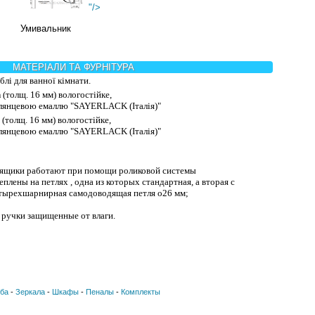
"/>
Умивальник
МАТЕРІАЛИ ТА ФУРНІТУРА
лі для ванної кімнати.
n
(толщ. 16 мм) вологостійке,
глянцевою емаллю "SAYERLACK (Італія)"
(толщ. 16 мм) вологостійке,
глянцевою емаллю "SAYERLACK (Італія)"
ящики работают при помощи роликовой системы
плены на петлях , одна из которых стандартная, а вторая с
етырехшарнирная самодоводящая петля o26 мм;
ручки защищенные от влаги.
ба
-
Зеркала
-
Шкафы
-
Пеналы
-
Комплекты