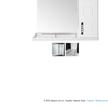
© 2015, Aquazis.com.ua , Украина: Харьков, Киев -
Главная
-
Мебель для в