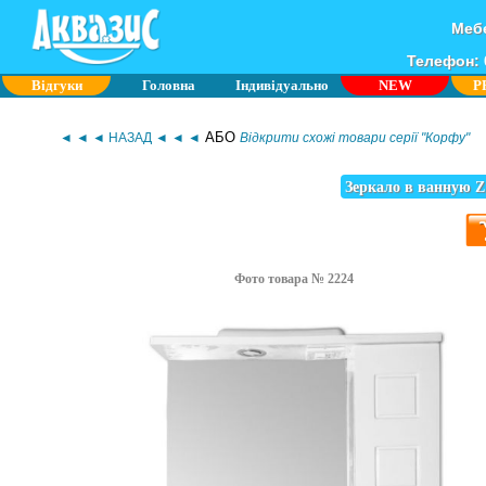
Мебе
Телефон: 0
Відгуки
Головна
Індивідуально
NEW
P
АБО
◄ ◄ ◄ НАЗАД ◄ ◄ ◄
Відкрити схожі товари серії "Корфу"
Зеркало в ванную Z
Фото товара № 2224