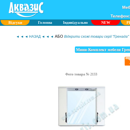
Меб
Телефон: 
Відгуки
Головна
Індивідуально
NEW
P
АБО
◄ ◄ ◄ НАЗАД ◄ ◄ ◄
Відкрити схожі товари серії "Гренада"
Мини-Комплект мебели Грена
Фото товара № 2133