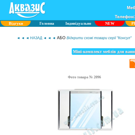
Меб
Телефон: 
Відгуки
Головна
Індивідуально
NEW
P
АБО
◄ ◄ ◄ НАЗАД ◄ ◄ ◄
Відкрити схожі товари серії "Консул"
Міні-комплект меблів для ванно
Фото товара № 2096