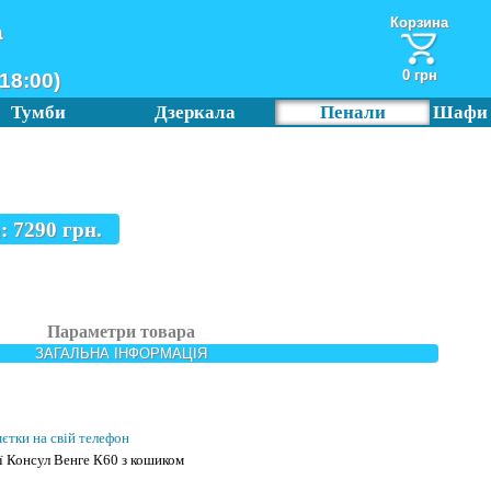
Корзина
а
0 грн
18:00)
Тумби
Дзеркала
Пенали
Шафи
а:
7290
грн.
Параметри товара
ЗАГАЛЬНА ІНФОРМАЦІЯ
мєтки на свій телефон
ї Консул Венге К60 з кошиком