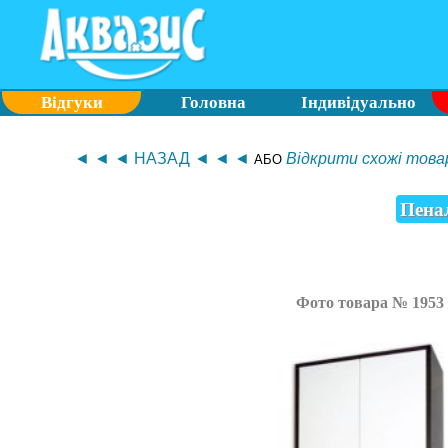
Відгуки
Головна
Індивідуально
◄ ◄ ◄ НАЗАД ◄ ◄ ◄
Відкрити схожі товар
АБО
Пена
Фото товара № 1953