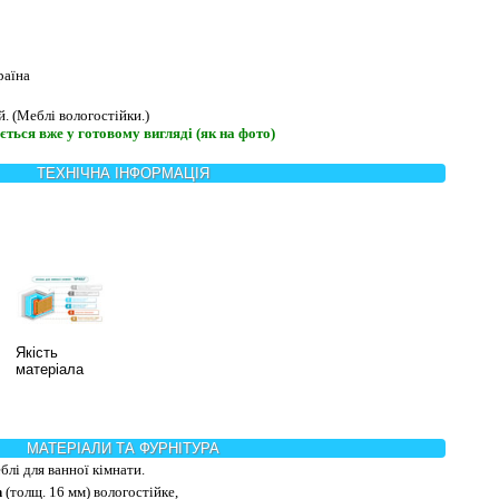
раїна
й. (Меблі вологостійки.)
ться вже у готовому вигляді (як на фото)
ТЕХНІЧНА ІНФОРМАЦІЯ
Якість
матеріала
МАТЕРІАЛИ ТА ФУРНІТУРА
блі для ванної кімнати.
n
(толщ. 16 мм) вологостійке,