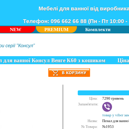
Мебелі для ванної від виробник
Телефон: 096 662 66 88 (Пн - Пт 10:00 - 
NEW
PREMIUM
Комплекти
и серії "Консул"
л для ванної Консул Венге К60 з кошиком
Цін
Ціна:
7290 гривень
Запам'ятати:
товар у viber за
Назва:
Пенал для ванно
№ Товара:
№1953