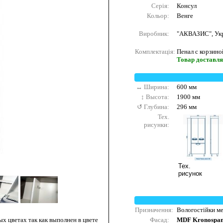
Серія:
Консул
Кольор:
Венге
Виробник:
"АКВАЗИС", Ук
Комплектація:
Пенал с корзино
Товар доставляє
↔ Ширина:
600 мм
↕ Высота:
1900 мм
↺ Глубина:
296 мм
Тех.
рисунки:
Тех.
рисунок
Призначення:
Вологостійки ме
Фасад:
MDF Kronospa
х цветах так как выполнен в цвете