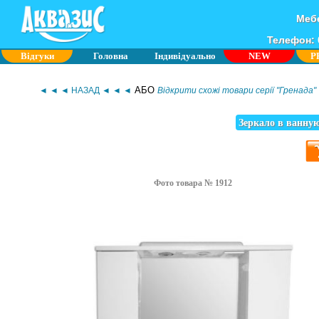
Мебе
Телефон: 0
Відгуки
Головна
Індивідуально
NEW
P
АБО
◄ ◄ ◄ НАЗАД ◄ ◄ ◄
Відкрити схожі товари серії "Гренада"
Зеркало в ванную
Фото товара № 1912