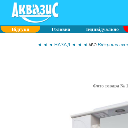
Відгуки
Головна
Індивідуально
◄ ◄ ◄ НАЗАД ◄ ◄ ◄
Відкрити схож
АБО
Фото товара № 