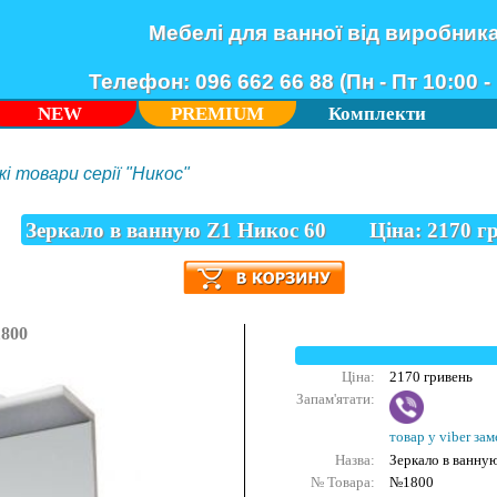
Мебелі для ванної від виробник
Телефон: 096 662 66 88 (Пн - Пт 10:00 - 
NEW
PREMIUM
Комплекти
і товари серії "Никос"
Зеркало в ванную Z1 Никос 60
Ціна:
2170
гр
1800
Ціна:
2170 гривень
Запам'ятати:
товар у viber зам
Назва:
Зеркало в ванну
№ Товара:
№1800