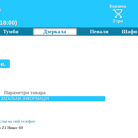
Корзина
а
0 грн
18:00)
Тумби
Дзеркала
Пенали
Шафи
н.
Параметри товара
ЗАГАЛЬНА ІНФОРМАЦІЯ
єтки на свій телефон
ю Z1 Никос 60