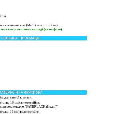
аїна
м и светильником. (Меблі вологостійки.)
ться вже у готовому вигляді (як на фото)
ТЕХНІЧНА ІНФОРМАЦІЯ
МАТЕРІАЛИ ТА ФУРНІТУРА
лі для ванної кімнати.
(толщ. 16 мм) вологостійке,
лянцевою емаллю "SAYERLACK (Італія)"
(толщ. 16 мм) вологостійке,