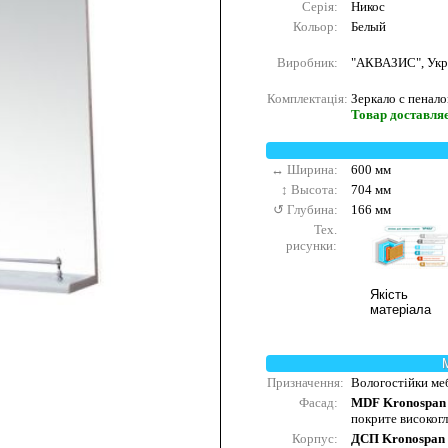
Серія:
Никос
Кольор:
Белый
Виробник:
"АКВАЗИС", Укр
Комплектація:
Зеркало с пенало
Товар доставляє
↔ Ширина:
600 мм
↕ Высота:
704 мм
↺ Глубина:
166 мм
Тех.
рисунки:
Якість
матеріала
Призначення:
Вологостійки меб
Фасад:
MDF Kronospan
покрите високог
Корпус:
ДСП Kronospan